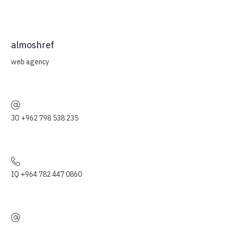
almoshref
web agency
JO +962 798 538 235
IQ +964 782 447 0860