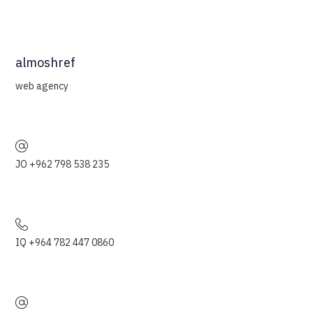
almoshref
web agency
JO +962 798 538 235
IQ +964 782 447 0860